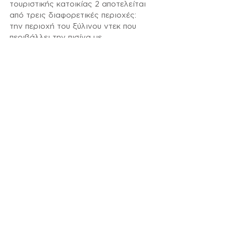
τουριστικής κατοικίας 2 αποτελείται
από τρεις διαφορετικές περιοχές:
την περιοχή του ξύλινου ντεκ που
περιβάλλει την πισίνα με
υπερχείλιση, την επιστρωμένη με
γρανιτοπλακίδια περιοχή της
πέργκολας, που παρέχει σκίαση τις
ώρες έντονης ηλιοφάνειας. Και
τέλος τον μεσογειακό βραχόκηπο,
στην πίσω πλευρά της τουριστικής
κατοικίας, που αναδεικνύει την
ξηροφυτική βλάστηση, καθώς και
τους βράχους της περιοχής. Η
περιοχή είναι έντονα βραχώδεις και
τα πετρώματα του ίδιου οικοπέδου
έχουν χρησιμοποιηθεί για να
κατασκευασθούν τα πέτρινα τοιχία
που περιστοιχίζουν τον
περιβάλλοντα χώρο, καθώς και την
πέτρινη βοηθητική αποθήκη της
αυλής. Τέλος, σε συνέχεια του