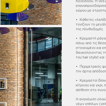
Κελεσίδου. Η νέα
επαναπροσδιόρισε
χώρου με στρατηγ
• Κάθετες «λεπίδ
τονίζουν το μεγά
της πλινθοδομής.
• Κρεμαστή ράγα:
πάνω από τις θέσε
στοχευμένο και ε
διευκολύνοντας τη
του hair stylist κα
• Περιμετρικός φ
την άρτια απόδοσ
• Κρεμαστοί δίσκ
κίτρινου και γκρι
αίσθηση στο συνολ
Η ανανέωση ολοκλ
νέων επίπλων (vin