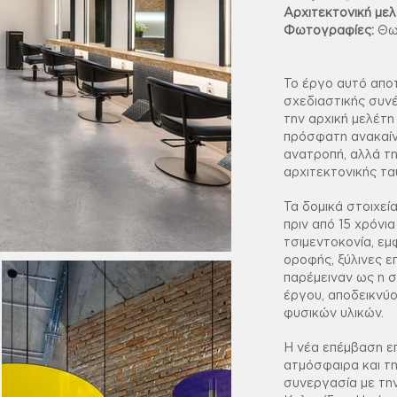
Αρχιτεκτονική μελ
Φωτογραφίες:
Θω
Το έργο αυτό αποτ
σχεδιαστικής συν
την αρχική μελέτη
πρόσφατη ανακαίν
ανατροπή, αλλά τη
αρχιτεκτονικής τα
Τα δομικά στοιχεί
πριν από 15 χρόνι
τσιμεντοκονία, ε
οροφής, ξύλινες ε
παρέμειναν ως η 
έργου, αποδεικνύ
φυσικών υλικών.
Η νέα επέμβαση ε
ατμόσφαιρα και τη
συνεργασία με τη