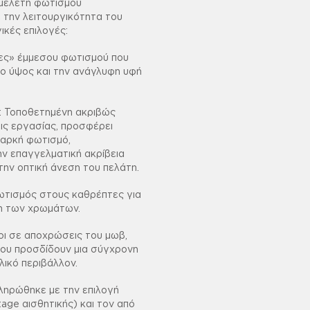
 μελέτη φωτισμού
 την λειτουργικότητα του
ικές επιλογές:
ες» έμμεσου φωτισμού που
λο ύψος και την ανάγλυφη υφή
 Τοποθετημένη ακριβώς
ις εργασίας, προσφέρει
παρκή φωτισμό,
ν επαγγελματική ακρίβεια
ι την οπτική άνεση του πελάτη.
ωτισμός στους καθρέπτες για
η των χρωμάτων.
οι σε αποχρώσεις του μωβ,
, που προσδίδουν μια σύγχρονη
ικό περιβάλλον.
ηρώθηκε με την επιλογή
tage αισθητικής) και τον από