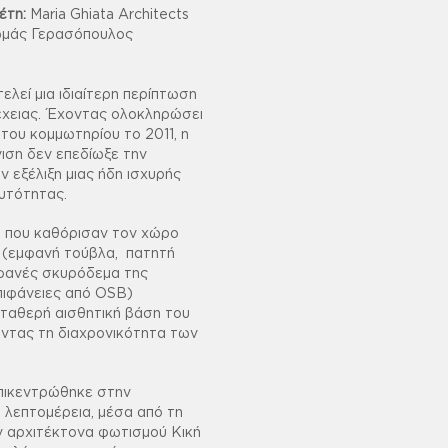
έτη:
Maria Ghiata Architects
μάς Γερασόπουλος
ελεί μια ιδιαίτερη περίπτωση
έχειας. Έχοντας ολοκληρώσει
 του κομμωτηρίου το 2011, η
ιση δεν επεδίωξε την
ν εξέλιξη μιας ήδη ισχυρής
υτότητας.
α που καθόρισαν τον χώρο
α (εμφανή τούβλα, πατητή
μφανές σκυρόδεμα της
πιφάνειες από OSB)
σταθερή αισθητική βάση του
οντας τη διαχρονικότητα των
πικεντρώθηκε στην
 λεπτομέρεια, μέσα από τη
ν αρχιτέκτονα φωτισμού Κική